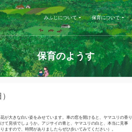
みふじについて
保育について
保育のようす
日）
花が大きな白い姿をみせています。車の窓を開けると、ヤマユリの香
かけて見頃でしょうか。アジサイの青と、ヤマユリの白と、本当に見事
ありますので、時間がありましたらぜひ歩いてみてください）。