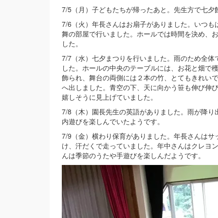
7/5（月）子どもたちが帰ったあと。先生方で七
7/6（火）年長さんはお扇子がありました。いつ
舞の部屋で行いました。ホールでは時間を決め、
した。
7/7（水）七夕まつりを行いました。雨のため全
した。ホールの中央のテーブルには、お花と畑で
飾られ、舞台の両側には２本の竹、とてもきれい
へ出しました。青空の下、天に向かう笹も伸び伸
嬉しそうに見上げていました。
7/8（木）園長先生の英語がありました。雨が降
内遊びを楽しんでいたようです。
7/9（金）横わり保育がありました。年長さんは
け、汗だくで走っていました。年中さんはクレヨ
んは季節のうたや手遊びを楽しんだようです。