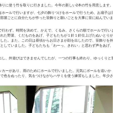
夕飾りに使う竹を取りに行きました。今年の新しい2本の竹を用意します
もはホールで行いますが、七夕の飾りつけをホールで行うため、お扇子は
お部屋ごとに自分たちが作った笹飾りと願いごとを大事に笹に結んでい
体で行わず、時間を決めて、かえで、くるみ、さくらの順でホールで行い
穫れた野菜、くだものをあげ、子どもたちが１針１針仕上げたぬいとり
でした。また、この日は昼頃からお日さまが顔を出したので、笹飾りを
びとしていました。子どもたちも「わーっ、きれい」と思わず声をあげ
り出し、外遊びはできませんでしたが、一つの行事も終わり、ゆっくりと
サッカーがあり、雨のためにホールで行いました。元気にボールを追いか
ンで色をぬったり、気をつけながらハサミを使う練習もしました。年少