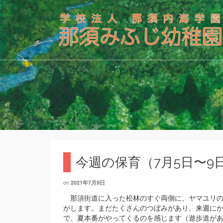
今週の保育（7月5日〜9
on
2021年7月9日
那須街道に入った松林のすぐ両側に、ヤマユリの
がします。まだたくさんのつぼみがあり、来週に
で、夏本番がやってくるのを感じます（遊歩道が