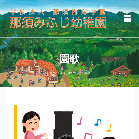
園歌
Home
/
みふじについて
/
園歌