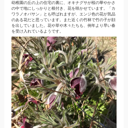
幼稚園の丘の上の住宅の裏に、オキナグサが桜の華やかさ
の中で地にしっかりと根付き、花を咲かせています。「カ
ワラノオバサン」とも呼ばれますが、エンジ色の花が気品
のある花だと思っています。また近くの竹林で竹の子が顔
を出していました。花や草や木々たちも、例年より早い春
を受け入れているようです。