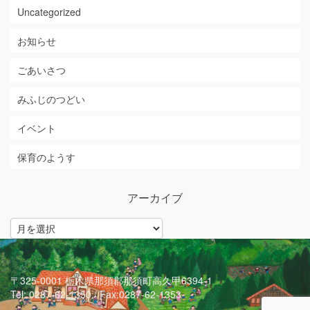
Uncategorized
お知らせ
ごあいさつ
みふじのつどい
イベント
保育のようす
アーカイブ
ア
ー
カ
イ
ブ
〒325-0001 栃木県那須郡那須町高久甲6394-1
Tel: 0287-62-1350 / Fax:0287-62-1353