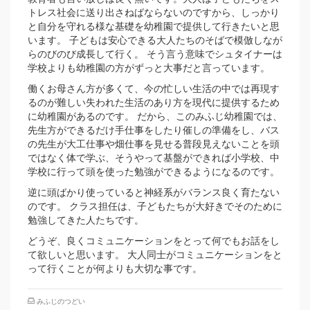
トレス社会に送り出さねばならないのですから、しっかり
と自分を守れる様な基礎を幼稚園で提供して行きたいと思
います。 子どもは安心できる大人たちのそばで模倣しなが
らのびのび成長して行く。 そう言う意味でシュタイナーは
学校よりも幼稚園の方がずっと大事だと言っています。
働くお母さん方が多くて、今の忙しい生活の中では再現す
るのが難しい失われた生活のあり方を現代に提供するため
に幼稚園があるのです。 だから、このみふじ幼稚園では、
先生方ができるだけ手仕事をしたり催しの準備をし、バス
の先生が大工仕事や畑仕事を見せる普段見えないことを頭
ではなく体で学ぶ、そうやって基盤ができれば小学校、中
学校に行って頭を使った勉強ができるようになるのです。
逆に頭ばかり使っていると神経系がバランス良く育たない
のです。 クラス担任は、子どもたちが大好きでそのために
勉強してきた人たちです。
どうぞ、良くコミュニケーションをとって何でもお話をし
て欲しいと思います。 大人同士がコミュニケーションをと
って行くことが何よりも大切な事です。
みふじのつどい