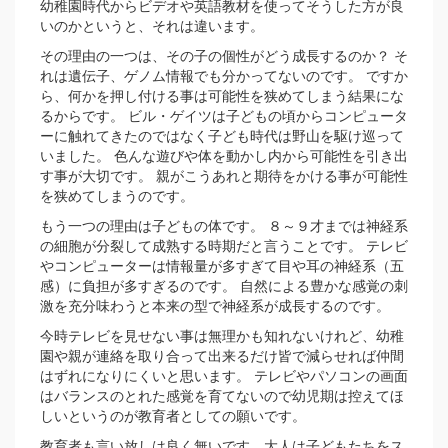
幼稚園時代からビデオや英語教材を使ってそうした方が良
いのかというと、それは違います。
その理由の一つは、その子の個性がどう成長するのか？ そ
れは遺伝子、ゲノム情報でも分かってないのです。 ですか
ら、何かを押し付ける事は可能性を狭めてしまう結果にな
るからです。 ビル・ゲイツは子どもの頃からコンピュータ
ーに触れてきたのではなく子ども時代は野山を駆け巡って
いました。 色んな遊びや体を動かし内から可能性を引き出
す事が大切です。 親がこうあれと期待をかける事が可能性
を狭めてしまうのです。
もう一つの理由は子どもの体です。 ８～９才までは神経系
の細胞が分裂して成熟する時期だと言うことです。 テレビ
やコンピューターは情報量が多すぎて目や耳の神経系（五
感）に負担が多すぎるのです。 自然による豊かな感覚の刺
激を充分味わうと本来の型で神経系が成長するのです。
今時テレビを見せない事は無理かも知れないけれど、幼稚
園や親が連絡を取り合って出来るだけ皆で減らせれば仲間
はずれになりにくいと思います。 テレビやパソコンの画面
はバランスのとれた感覚を育てないので幼児期は控えてほ
しいというのが教育者としての願いです。
教育者も言い放しは良く無いです。大人は子どもたちをス