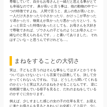
尊敬していて、自分もお母さんと一緒だと思える事がとて
も幸福なのです。 鼻が長いと言う事は、他の動物の中で一
つの特徴ですよね。 人間で言うと、皮ふの色が黒いとか、
一人だけ大きかったり小さかったり、かけっこが早かった
り遅かったり、物覚えが良かったり悪かったりという、ち
ょっと目立った特徴があったとしても、お母さんを大好き
で尊敬できれば、ゾウさんの子どものようにお母さんと一
緒なのと答えられるんです。」と書いてありました。 それ
はすごいな～と思うんですけれども…。
まねをすることの大切さ
実は、子どもと言うのはそんな事をしてはダメとかうそを
ついてはいけないといくら言葉でお説教しても、決して分
かってくれないんですね。 では、どうしたら聞いてくれる
のかというと実は大人のまねをさせることなんです。 逆に
幼稚園で遊んでいる様子を見ると、だれのまねをしている
のかすぐに分かります。
例えば、少しすました感じの女の子の仕草を見て、お迎え
に来たお母さんを見るときれいにお化粧して上品で、少し