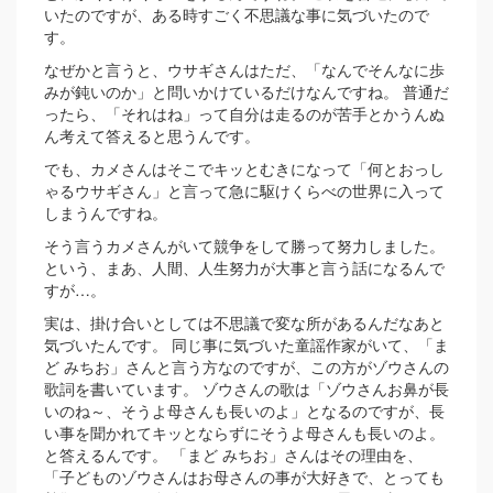
いたのですが、ある時すごく不思議な事に気づいたので
す。
なぜかと言うと、ウサギさんはただ、「なんでそんなに歩
みが鈍いのか」と問いかけているだけなんですね。 普通だ
ったら、「それはね」って自分は走るのが苦手とかうんぬ
ん考えて答えると思うんです。
でも、カメさんはそこでキッとむきになって「何とおっし
ゃるウサギさん」と言って急に駆けくらべの世界に入って
しまうんですね。
そう言うカメさんがいて競争をして勝って努力しました。
という、まあ、人間、人生努力が大事と言う話になるんで
すが…。
実は、掛け合いとしては不思議で変な所があるんだなあと
気づいたんです。 同じ事に気づいた童謡作家がいて、「ま
ど みちお」さんと言う方なのですが、この方がゾウさんの
歌詞を書いています。 ゾウさんの歌は「ゾウさんお鼻が長
いのね～、そうよ母さんも長いのよ」となるのですが、長
い事を聞かれてキッとならずにそうよ母さんも長いのよ。
と答えるんです。 「まど みちお」さんはその理由を、
「子どものゾウさんはお母さんの事が大好きで、とっても