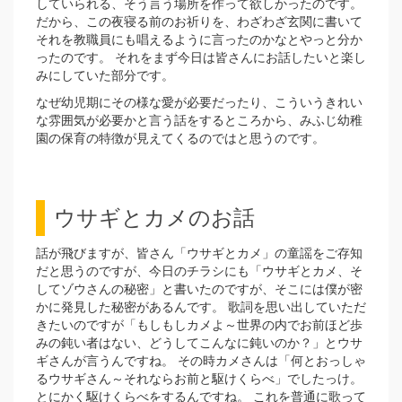
していられる、そう言う場所を作って欲しかったのです。
だから、この夜寝る前のお祈りを、わざわざ玄関に書いて
それを教職員にも唱えるように言ったのかなとやっと分か
ったのです。 それをまず今日は皆さんにお話したいと楽し
みにしていた部分です。
なぜ幼児期にその様な愛が必要だったり、こういうきれい
な雰囲気が必要かと言う話をするところから、みふじ幼稚
園の保育の特徴が見えてくるのではと思うのです。
ウサギとカメのお話
話が飛びますが、皆さん「ウサギとカメ」の童謡をご存知
だと思うのですが、今日のチラシにも「ウサギとカメ、そ
してゾウさんの秘密」と書いたのですが、そこには僕が密
かに発見した秘密があるんです。 歌詞を思い出していただ
きたいのですが「もしもしカメよ～世界の内でお前ほど歩
みの鈍い者はない、どうしてこんなに鈍いのか？」とウサ
ギさんが言うんですね。 その時カメさんは「何とおっしゃ
るウサギさん～それならお前と駆けくらべ」でしたっけ。
とにかく駆けくらべをするんですね。 これを普通に歌って