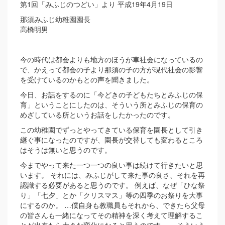
第1回「みふじのつどい」より 平成19年4月19日
那須みふじ幼稚園園長
高橋明男
今の時代は都会よりも地方のほうが車社会になっているの
で、かえって都会の子より那須の子の方が現代社会の影響
を受けているのかもとの声を聞きました。
今日、お話をするのに「今どきの子どもたちとみふじの保
育」ということにしたのは、そういう所とみふじの保育の
めざしている所というお話をしたかったのです。
この幼稚園でずっとやってきている保育を園長として引き
継ぐ事になったのですが、園長が交替しても変わるところ
はそうは無いと思うのです。
今までやって来た一つ一つの良い事は続けて行きたいと思
います。 それには、みふじがして来た事の良さ、それを再
認識する必要があると思うのです。 例えば、なぜ「ひな祭
り」「七夕」とか「クリスマス」等の四季のお祭りを大事
にするのか。 …僕自身も教職員もそれから、できたら父母
の皆さんも一緒になってその精神を深く考えて理解するこ