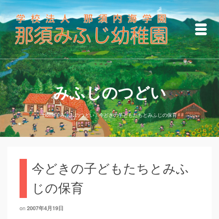
みふじのつどい
Home
/
みふじのつどい
/
今どきの子どもたちとみふじの保育
今どきの子どもたちとみふ
じの保育
on
2007年4月19日