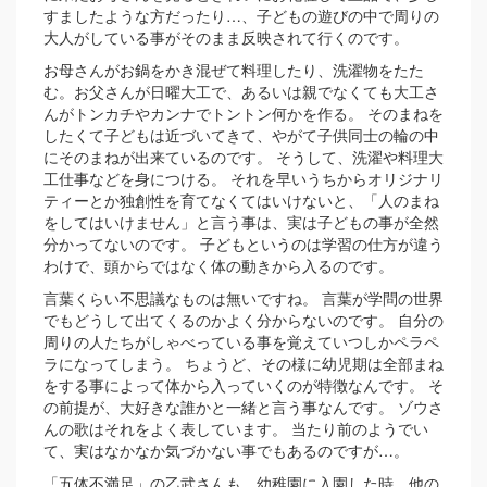
すましたような方だったり…、子どもの遊びの中で周りの
大人がしている事がそのまま反映されて行くのです。
お母さんがお鍋をかき混ぜて料理したり、洗濯物をたた
む。お父さんが日曜大工で、あるいは親でなくても大工さ
んがトンカチやカンナでトントン何かを作る。 そのまねを
したくて子どもは近づいてきて、やがて子供同士の輪の中
にそのまねが出来ているのです。 そうして、洗濯や料理大
工仕事などを身につける。 それを早いうちからオリジナリ
ティーとか独創性を育てなくてはいけないと、「人のまね
をしてはいけません」と言う事は、実は子どもの事が全然
分かってないのです。 子どもというのは学習の仕方が違う
わけで、頭からではなく体の動きから入るのです。
言葉くらい不思議なものは無いですね。 言葉が学問の世界
でもどうして出てくるのかよく分からないのです。 自分の
周りの人たちがしゃべっている事を覚えていつしかペラペ
ラになってしまう。 ちょうど、その様に幼児期は全部まね
をする事によって体から入っていくのが特徴なんです。 そ
の前提が、大好きな誰かと一緒と言う事なんです。 ゾウさ
んの歌はそれをよく表しています。 当たり前のようでい
て、実はなかなか気づかない事でもあるのですが…。
「五体不満足」の乙武さんも、幼稚園に入園した時、他の