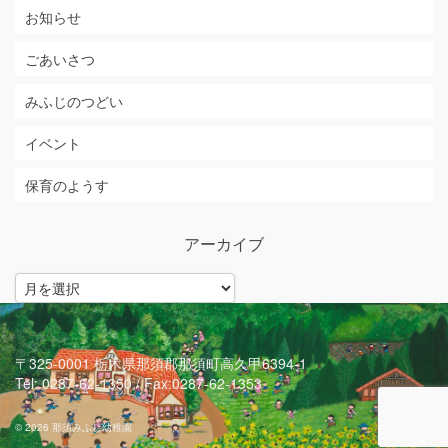
お知らせ
ごあいさつ
みふじのつどい
イベント
保育のようす
アーカイブ
ア
ー
カ
イ
ブ
〒325-0001 栃木県那須郡那須町高久甲6394-1
Tel: 0287-62-1350 / Fax:0287-62-1353
© 2026 那須みふじ幼稚園