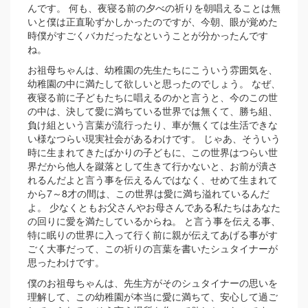
んです。 何も、夜寝る前の夕べの祈りを朝唱えることは無
いと僕は正直恥ずかしかったのですが、今朝、眼が覚めた
時僕がすごくバカだったなということが分かったんです
ね。
お祖母ちゃんは、幼稚園の先生たちにこういう雰囲気を、
幼稚園の中に満たして欲しいと思ったのでしょう。 なぜ、
夜寝る前に子どもたちに唱えるのかと言うと、今のこの世
の中は、決して愛に満ちている世界では無くて、勝ち組、
負け組という言葉が流行ったり、車が無くては生活できな
い様なつらい現実社会があるわけです。 じゃあ、そういう
時に生まれてきたばかりの子どもに、この世界はつらい世
界だから他人を蹴落として生きて行かないと、お前が潰さ
れるんだよと言う事を伝えるんではなく、せめて生まれて
から7～8才の間は、この世界は愛に満ち溢れているんだ
よ。 少なくともお父さんやお母さんである私たちはあなた
の回りに愛を満たしているからね。 と言う事を伝える事、
特に眠りの世界に入って行く前に親が伝えてあげる事がす
ごく大事だって、この祈りの言葉を書いたシュタイナーが
思ったわけです。
僕のお祖母ちゃんは、先生方がそのシュタイナーの思いを
理解して、この幼稚園が本当に愛に満ちて、安心して過ご