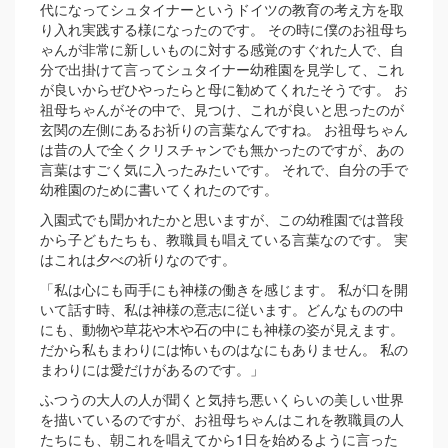
代になってシュタイナーというドイツの教育の考え方を取
り入れ実践する様になったのです。 その時に僕のお祖母ち
ゃんが非常に新しいものに対する感覚のすぐれた人で、自
分で出掛けて言ってシュタイナー幼稚園を見学して、これ
が良いからぜひやったらと母に勧めてくれたそうです。 お
祖母ちゃんがその中で、見つけ、これが良いと思ったのが
玄関の左側にあるお祈りの言葉なんですね。 お祖母ちゃん
は昔の人で全くクリスチャンでも無かったのですが、あの
言葉はすごく気に入ったみたいです。 それで、自分の手で
幼稚園のために書いてくれたのです。
入園式でも聞かれたかと思いますが、この幼稚園では普段
から子どもたちも、教職員も唱えている言葉なのです。 実
はこれは夕べの祈りなのです。
「私は心にも両手にも神様の働きを感じます。 私が口を開
いて話す時、私は神様の意志に従います。どんなものの中
にも、動物や草花や木や石の中にも神様の姿が見えます。
だから私もまわりには怖いものはなにもありません。 私の
まわりには愛だけがあるのです。」
ふつうの大人の人が聞くと気持ち悪いくらいの美しい世界
を描いているのですが、お祖母ちゃんはこれを教職員の人
たちにも、朝これを唱えてから1日を始めるように言った