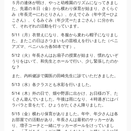
５月の連休が明け、やっと幼稚園のリズムになってきまし
た。先週の８日（金）から横わり保育が始まり、さくらぐ
み（年長児ーにわとりさん）、かえでぐみ（年中児ーひよ
こさん）、くるみぐみ（年少児ーたまごさん）に分かれ
て、それぞれの活動を行っています。
5/11（月）衣替えになり、冬服から麦わら帽子になりまし
た。またこの日はさつまいもの苗植えを行いました（ベニ
アズマ、ベニハルカ各50本です）。
5/12（火）年長さんはお扇子の授業が始まり、慣れないぞ
うりをはいて、和先生とホールで行い、少し緊張したのか
な？
また、内科健診で園医の田崎先生に診ていただきました。
5/13（水）各クラスとも水彩を行いました。
5/14（木）外の日で、畑や野原に出かけ、お日様の下、た
くさん遊んでいました。午後は雨になり、４時過ぎにはバ
ラバラと音をたて、ひょうがたくさん降りました。
5/15（金）横わり保育がありました。年中、年少さんは各
お部屋での活動があり、年長さんは最初のサッカーがあ
り、増子コーチと一緒にサッカーボールをけっていまし