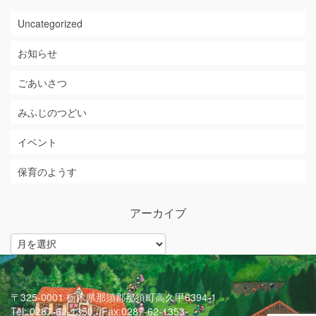
Uncategorized
お知らせ
ごあいさつ
みふじのつどい
イベント
保育のようす
アーカイブ
ア
ー
カ
イ
ブ
〒325-0001 栃木県那須郡那須町高久甲6394-1
Tel: 0287-62-1350 / Fax:0287-62-1353