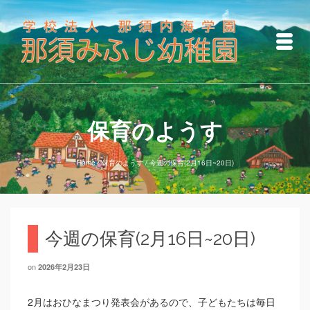
保育のようす
Home
/
保育のようす
/
今週の保育(2月16日~20日)
今週の保育(2月16日~20日)
on
2026年2月23日
2月はおひなまつり発表会があるので、子どもたちは毎日