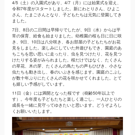
4/5（土）の入園式があり、4/7（月）には始業式を迎え、
令和7年度がスタートしました。新にわとりさん、ひよこ
さん、たまごさんとなり、子どもたちは元気に登園してき
ました。
7日、8日の二日間は早帰りでしたが、9日（水）からは平
常の保育、給食も始まりました。幼稚園の桜も日に日に咲
き、9日、10日は八分咲き、各お部屋の子どもたちがお花
見をしました。楽しみにしていた外遊びもでき、園庭のあ
ちこちを思い思いに走ったり、虫を見つけたり、花を見つ
けたりする姿がみられました。桜だけではなく、たくさん
の草花、木の芽、たくさんの鳥たちの声もひびき、小さな
虫たちも動き出し、春のいぶきを感じます。園庭のこぶし
が数十年ぶりにたくさんの花を咲かせてくれました。とて
も嬉しい予感がしています。
11日（金）には満開となった桜です（樹齢50年以上で
す）。今年度も子どもたちと楽しく過ごし、一人ひとりの
成長を一緒に見守ってゆきたいと思います。どうぞよろし
くお願いいたします。