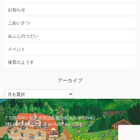
お知らせ
ごあいさつ
みふじのつどい
イベント
保育のようす
アーカイブ
ア
ー
カ
イ
ブ
〒325-0001 栃木県那須郡那須町高久甲6394-1
Tel: 0287-62-1350 / Fax:0287-62-1353
© 2026 那須みふじ幼稚園