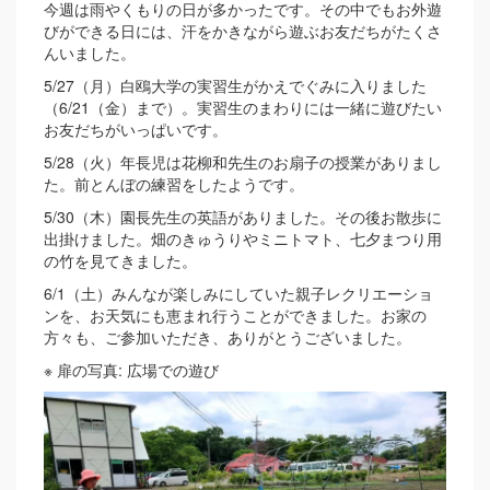
今週は雨やくもりの日が多かったです。その中でもお外遊
びができる日には、汗をかきながら遊ぶお友だちがたくさ
んいました。
5/27（月）白鴎大学の実習生がかえでぐみに入りました
（6/21（金）まで）。実習生のまわりには一緒に遊びたい
お友だちがいっぱいです。
5/28（火）年長児は花柳和先生のお扇子の授業がありまし
た。前とんぼの練習をしたようです。
5/30（木）園長先生の英語がありました。その後お散歩に
出掛けました。畑のきゅうりやミニトマト、七夕まつり用
の竹を見てきました。
6/1（土）みんなが楽しみにしていた親子レクリエーショ
ンを、お天気にも恵まれ行うことができました。お家の
方々も、ご参加いただき、ありがとうございました。
※ 扉の写真: 広場での遊び