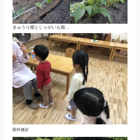
きゅうり畑とじゃがいも畑…
眼科健診