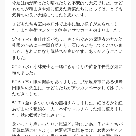
今週は雨が降ったり晴れたりと不安的な天気でした。子ど
もたちが種まきや畑に植えた野菜たちにとっては、とても
気持ちの良い天候になったと思います。
子どもたちも室内や戸外で上手に遊ぶ様子が見られまし
た。また芸術センターの陶芸とサッカーも始まりました。
5/14（火）奉仕作業があり、さくらぐみの保護者の方が幼
稚園のために一生懸命草とり、石ひろいをしてくださいま
した。きれいになり気持ちが良いです。ありがとうござい
ました。
5/15（水）小林先生と一緒にきゅうりの苗を年長児が畑に
植えました。
5/16（木）眼科健診がありました。那須塩原市にある伊野
田眼科の先生に、子どもたちがアッカンベーをして診てい
ただきました。
5/17（金）さつまいもの苗植えをしました。紅はるかと紅
あずまの２種類を一人一本ずつマルチをした畑に植えまし
た。秋の収穫が楽しみです。
暑かったり寒かったりと気温差が激しい為、子どもたちが
元気に過ごせるよう、体調管理に気をつけ、お家の方々と