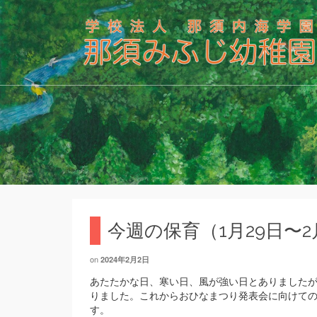
今週の保育（1月29日〜2
on
2024年2月2日
あたたかな日、寒い日、風が強い日とありました
りました。これからおひなまつり発表会に向けて
す。