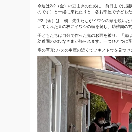
今週は2/2（金）の豆まきのために、前日までに
のです）と一緒に束ねたりと、各お部屋で子ども
2/2（金）は、朝、先生たちがイワシの頭を焼い
いてくれた豆の枝にイワシの頭を刺し、幼稚園の
子どもたちは自分で作った鬼のお面を被り、「鬼
幼稚園のおひなさまが飾られます。一つひとつに
扉の写真: バスの車庫の近くでフキノトウを見つけ