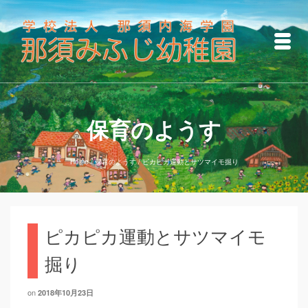
保育のようす
Home
/
保育のようす
/
ピカピカ運動とサツマイモ掘り
ピカピカ運動とサツマイモ
掘り
on
2018年10月23日