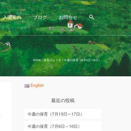
入園案内
ブログ
お問合せ
Home
/
保育のようす
/
今週の保育（9月4日〜8日）
English
最近の投稿
今週の保育（7月13日～17日）
ず
園
今週の保育（7月6日～10日）