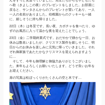
んをずっと見送っていました。先生たちからも子どもたち
へ歌（きよしこの夜）のプレゼントをしました。お部屋に
戻ると、サンタさんからのプレゼントが置いてあり、一人
一人の名前がありました。幼稚園からのクッキーも一緒
に、嬉しそうに持ち帰りました。
22日（木）は冬至です。長い夜、カボチャを食べたり、ゆ
ずのお風呂に入って温かな夜を迎えたことでしょう。
23日（金）二学期終業式です。おだやかで静かな一日、お
休みは数名いましたが、クリスマス製作を嬉しそうに、明
日からのお休みを楽しみに元気に帰っていきました。それ
ぞれ御家族であたたかなクリスマスを迎えられますよう
に…
そして、今年も御理解と御協力ありがとうございまし
た。来年もよろしくお願いいたします。どうぞ良いお年を
お迎えください。
扉の写真は松ぼっくりがたくさんの空と木です…