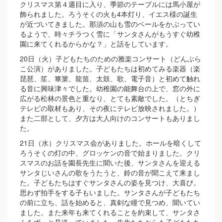
クリスマス第４週目に入り、季節のテーブルには馬小屋が
飾られました。ろうそくの火も4本灯り、イエス様の誕生
が近づいてきました。那須の山も雪のベールをかぶってい
るようで、時々チラつく雪に「サンタさんがもうすぐ幼稚
園に来てくれるからかな？」と話をしています。
20日（火）子どもたちのための雅楽コンサート（どんぶら
こ公演）がありました。子どもたちは初めてみる楽器（楽
琵琶、笙、篳篥、龍笛、太鼓、歌、電子音）と初めて触れ
る音に興味津々でした。幼稚園の能舞台の上で、窓の外に
広がる松林の景色と重なり、とても素敵でした。（とちぎ
テレビの取材もあり、その夜にテレビ放映されました。）
また二部として、夕方は大人向けのコンサートもありまし
た。
21日（水）クリスマス会がありました。ホールを暗くして
ろうそくの灯の中、グロッケンの音で始まりました。クリ
スマスのお話を園長先生に聞いた後、サンタさんを迎える
サンタじいさんの歌をうたうと、鈴の音が聞こえて来まし
た。子どもたちはすぐサンタさんの姿を見つけ、大喜び。
思わず拍手をする子もいました。サンタさんが子どもたち
の前に立ち、話を始めると、真剣な瞳で見つめ、聞いてい
ました。また来年も来てくれることを約束して、サンタさ