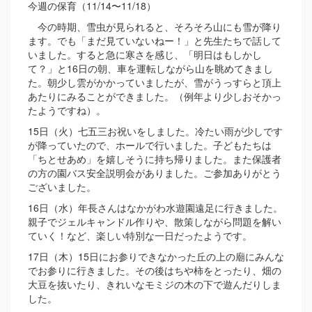
今週の保育（11/14〜11/18）
今の時期、雪虫が見られると、そろそろ山にも雪が降り
ます。でも「まだ見ていないねー！」と先生たちで話して
いました。すると急に寒さを感じ、「明日はもしかし
て？」と16日の朝、車を運転しながら山を眺めてきまし
た。朝少し雲がかかっていましたが、雪がうっすらと頂上
あたりにみることができました。（例年より少しおそかっ
たようですね）。
15日（火）七五三お祝いをしました。冷たい雨が少しです
が降っていたので、ホールで行いました。子どもたちは
「ちとせあめ」を嬉しそうに持ち帰りました。また保護者
の方の園バス安全説明会がありました。ご参加ありがとう
ございました。
16日（水）年長さんはなかがわ水遊園遠足に行きました。
親子でジェルキャンドル作りや、散策しながら問題を解い
ていく！など、楽しい特別な一日だったようです。
17日（木）15日にお参りできなかった丘の上の廟にみんな
でお参りに行きました。その後はちや柿をとったり、畑の
大豆を抜いたり、きれいなモミジの木の下で遊んだりしま
した。