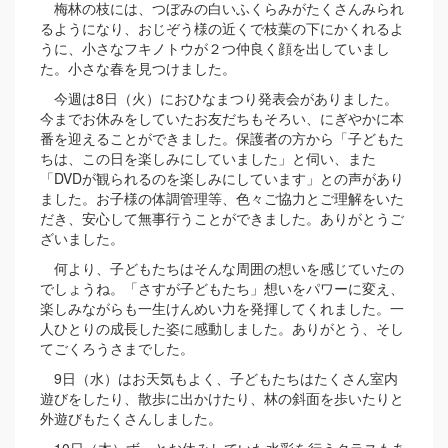
梅林の枝には、つぼみの白いふくらみがたくさんみられ
るようになり、おじぞう様の近くで枝葉の下にかくれるよ
うに、小さなフキノトウが２つ仲良く顔を出していまし
た。小さな春を見つけました。
今週は8日（火）におひなまつり発表会がありました。
今までお休みをしていたお友だちもそろい、にぎやかに本
番を迎えることができました。保護者の方から「子どもた
ちは、この日を楽しみにしていました」と伺い、また
「DVDが観られるのを楽しみにしています」との声があり
ました。お子様の体調管理等、色々ご協力とご理解をいた
だき、安心して無事行うことができました。ありがとうご
ざいました。
何より、子どもたちはそんな周囲の想いを感じていたの
でしょうね。「さすが子どもたち」想いをパワーに変え、
楽しみながらも一生けんめい力を発揮してくれました。一
人ひとりの成長した姿に感動しました。ありがとう、そし
てごくろうさまでした。
9日（水）はお天気もよく、子どもたちはたくさん室内
遊びをしたり、散歩に出かけたり、林の斜面を歩いたりと
外遊びもたくさんしました。