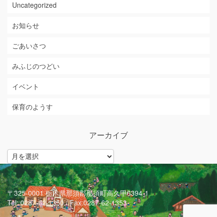
Uncategorized
お知らせ
ごあいさつ
みふじのつどい
イベント
保育のようす
アーカイブ
ア
ー
カ
イ
ブ
〒325-0001 栃木県那須郡那須町高久甲6394-1
Tel: 0287-62-1350 / Fax:0287-62-1353