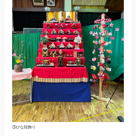
③ひな段飾り