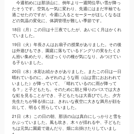
今週初めには那須山に、例年より一週間位早い雪が降っ
たそうです。空気も一気に変わり、先週にはまだ半袖でも
過ごせたのですが、今週に入るとセーターがほしくなるほ
どの気温の変化に、体調管理が難しい季節です。
18日（月）この日は十三夜でしたが、あいにく月はかくれ
ていました。
19日（火）年長さんはお扇子の授業がありました。その後
は外遊びもでき、園庭に落ちているドングリの実をたくさ
ん拾い集めたり、松ぼっくりの種が気になり、みつけてい
る子もいました。
20日（水）水彩お絵かきがありました。またこの日は一日
晴れているのに、みぞれのような雨（山は雲におおわれて
いました）が降っていて、「晴れているのに雨が降って
る？」と子どもたち。そのために朝と帰りのバスでは大き
な虹を見ることができ、子どもたちは大喜びでした。夕方
先生たちが帰る頃には、きれいな夜空に大きな満月が顔を
出して、明るく照らしていました。
21日（木）この日の朝、那須の山は真白にしっかりと雪を
かぶっていました。風も吹き、木々が揺れる中、子どもた
ちは元気に園庭で遊んだり、畑に出掛けたりしていまし