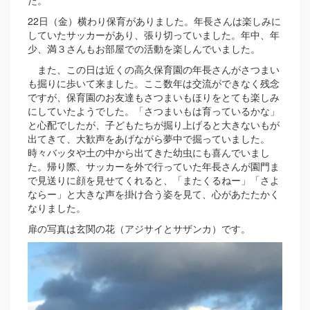
た。
22日（金）横わり保育がありました。年長さんは楽しみに
していたサッカーがあり、張り切っていました。年中、年
少、満３さんもお部屋での活動を楽しんでいました。
また、この日は近くの高久保育園の年長さんがさつまい
も掘りに歩いて来ました。ここ数年は交流ができなく残念
ですが、保育園のお友達もさつまいもほりをとても楽しみ
にしていたようでした。「さつまいもは育っているかな」
と心配でしたが、子どもたちが掘り上げると大きないもが
出てきて、大歓声をあげながら夢中で掘っていました。
時々バッタや土の中から出てきた幼虫にも喜んでいまし
た。帰り際、サッカーを外で行っていた年長さんが園門ま
で見送りに顔を見せてくれると、「またくるねー」「さよ
ならー」と大きな声を掛け合う姿を見て、心があたたかく
なりました。
扉の写真は玄関の花（アジサイとサザンカ）です。