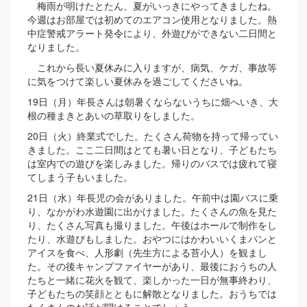
梅雨が明けたとたん、夏がいっきにやってきましたね。
今週はお部屋では初めてのエアコン使用となりました。熱
中症警戒アラート発令により、外遊びができない二日間と
なりました。
これから長い夏休みに入りますが、病気、ケガ、事故等
に気をつけて楽しい夏休みを過ごしてくださいね。
19日（月）年長さんは朝暑くならないうちに畑へいき、大
根の種まきとあいの草取りをしました。
20日（火）終業式でした。たくさん荷物を持って帰ってい
きました。ここ二日間はとても暑い日となり、子どもたち
は室内での遊びを楽しみました。帰りのバスでは疲れて寝
てしまう子もいました。
21日（水）年長児の会がありました。午前中は園バスに乗
り、なかがわ水遊園に出かけました。たくさんの魚を見た
り、たくさん写真も撮りました。午後はホールで制作をし
たり、水遊びもしました。おやつにはかわいいくまパンと
アイスを食べ、人形劇（先生方による苔小人）を観まし
た。その後キャンプファイヤーがあり、最後におうちの人
たちと一緒に花火を観て、楽しかった一日が無事終わり、
子どもたちの笑顔とともに解散となりました。おうちでは