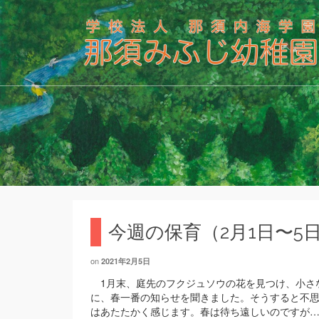
今週の保育（2月1日〜5
on
2021年2月5日
1月末、庭先のフクジュソウの花を見つけ、小さ
に、春一番の知らせを聞きました。そうすると不
はあたたかく感じます。春は待ち遠しいのですが