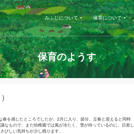
みふじについて
保育について
保育のようす
日）
な春を感じたところでしたが、2月に入り、節分、立春と迎えると同時
思議なもので、まだ幼稚園では風が冷たく、雪が待っているのに、日差
…さびしい気持ちが少し残ります。