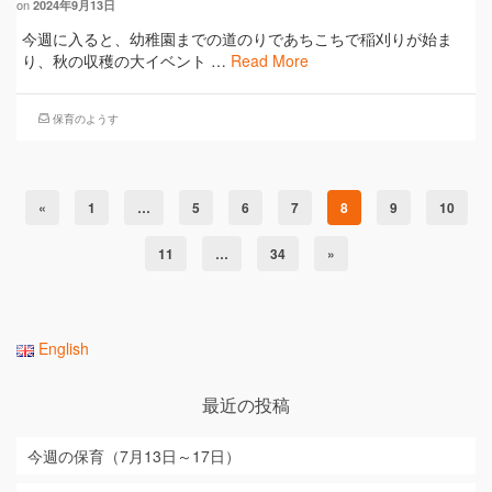
on
2024年9月13日
今週に入ると、幼稚園までの道のりであちこちで稲刈りが始ま
り、秋の収穫の大イベント …
Read More
保育のようす
«
1
…
5
6
7
8
9
10
11
…
34
»
English
最近の投稿
今週の保育（7月13日～17日）